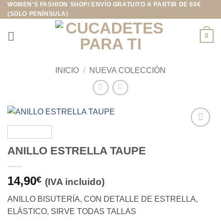
WOMEN'S FASHION SHOP/ ENVÍO GRATUITO A PARTIR DE 60€
Saltar
(SOLO PENÍNSULA)
al
contenido
0
INICIO
/
NUEVA COLECCIÓN
Añadir
a la
ANILLO ESTRELLA TAUPE
lista de
deseos
14,90
€
(IVA incluido)
ANILLO BISUTERÍA, CON DETALLE DE ESTRELLA,
ELÁSTICO, SIRVE TODAS TALLAS