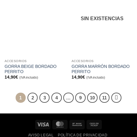
lista de
lista de
deseos
deseos
SIN EXISTENCIAS
ACCESORIOS
ACCESORIOS
GORRA BEIGE BORDADO
GORRA MARRÓN BORDADO
PERRITO
PERRITO
14,90
€
14,90
€
(IVA incluido)
(IVA incluido)
1
2
3
4
…
9
10
11
Visa
MasterCard
Bank
Cash
Transfer
on
AVISO LEGAL
POLÍTICA DE PRIVACIDAD