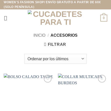
WOMEN'S FASHION SHOP/ ENVÍO GRATUITO A PARTIR DE 60€
Saltar
(SOLO PENÍNSULA)
al
contenido
0
INICIO
/
ACCESORIOS
FILTRAR
Añadir
Añadir
a la
a la
lista de
lista de
deseos
deseos