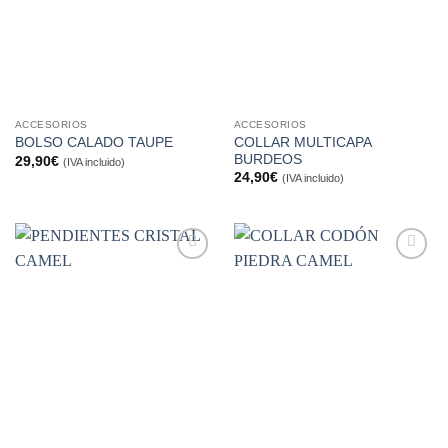
ACCESORIOS
ACCESORIOS
COLLAR MULTICAPA
BOLSO CALADO TAUPE
BURDEOS
29,90
€
(IVA incluido)
24,90
€
(IVA incluido)
Añadir
Añadir
a la
a la
lista de
lista de
deseos
deseos