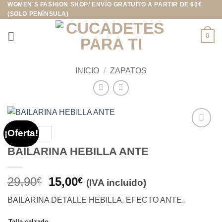
WOMEN'S FASHION SHOP/ ENVÍO GRATUITO A PARTIR DE 60€
Saltar
(SOLO PENÍNSULA)
al
contenido
0
INICIO
/
ZAPATOS
¡Oferta!
Añadir
a la
BAILARINA HEBILLA ANTE
lista de
deseos
El
El
29,90
15,00
€
€
(IVA incluido)
precio
precio
BAILARINA DETALLE HEBILLA, EFECTO ANTE.
original
actual
era:
es:
Talla calzado