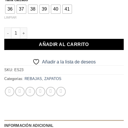
29,90€.
15,00€.
36
37
38
39
40
41
LIMPIAR
BAILARINA HEBILLA ANTE cantidad
AÑADIR AL CARRITO
Añadir a la lista de deseos
SKU:
ES23
Categorías:
REBAJAS
,
ZAPATOS
INFORMACIÓN ADICIONAL