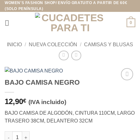
WOMEN'S FASHION SHOP/ ENVÍO GRATUITO A PARTIR DE 60€
Saltar
(SOLO PENÍNSULA)
al
contenido
0
INICIO
/
NUEVA COLECCIÓN
/
CAMISAS Y BLUSAS
BAJO CAMISA NEGRO
Añadir
a la
lista de
12,90
€
(IVA incluido)
deseos
BAJO CAMISA DE ALGODÓN, CINTURA 110CM, LARGO
TRASERO 38CM, DELANTERO 32CM
BAJO CAMISA NEGRO cantidad