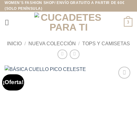
WOMEN'S FASHION SHOP/ ENVÍO GRATUITO A PARTIR DE 60€
Saltar
(SOLO PENÍNSULA)
al
contenido
3
INICIO
/
NUEVA COLECCIÓN
/
TOPS Y CAMISETAS
¡Oferta!
Añadir
a la
lista de
deseos