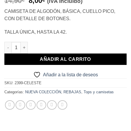
El
El
14,90
8,00
(IVA incluido)
precio
precio
CAMISETA DE ALGODÓN, BÁSICA, CUELLO PICO,
original
actual
CON DETALLE DE BOTONES.
era:
es:
14,90€.
8,00€.
TALLA ÚNICA, HASTA LA 42.
BÁSICA CUELLO PICO CELESTE cantidad
AÑADIR AL CARRITO
Añadir a la lista de deseos
SKU:
2399-CELESTE
Categorías:
NUEVA COLECCIÓN
,
REBAJAS
,
Tops y camisetas