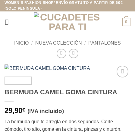
WOMEN'S FASHION SHOP/ ENVÍO GRATUITO A PARTIR DE 60€
Saltar
(SOLO PENÍNSULA)
al
contenido
0
INICIO
/
NUEVA COLECCIÓN
/
PANTALONES
Añadir
a la
BERMUDA CAMEL GOMA CINTURA
lista de
deseos
29,90
€
(IVA incluido)
La bermuda que te arregla en dos segundos. Corte
cómodo, tiro alto, goma en la cintura, pinzas y cinturón.