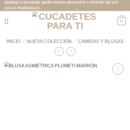
WOMEN'S FASHION SHOP/ ENVÍO GRATUITO A PARTIR DE 60€
Saltar
(SOLO PENÍNSULA)
al
contenido
0
INICIO
/
NUEVA COLECCIÓN
/
CAMISAS Y BLUSAS
Añadir
a la
lista de
deseos