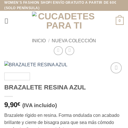
WOMEN'S FASHION SHOP/ ENVÍO GRATUITO A PARTIR DE 60€
Saltar
(SOLO PENÍNSULA)
al
contenido
0
INICIO
/
NUEVA COLECCIÓN
Añadir
a la
BRAZALETE RESINA AZUL
lista de
deseos
9,90
€
(IVA incluido)
Brazalete rígido en resina. Forma ondulada con acabado
brillante y cierre de bisagra para que sea más cómodo