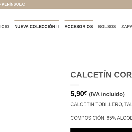
O PENÍNSULA)
NICIO
NUEVA COLECCIÓN
ACCESORIOS
BOLSOS
ZAP
CALCETÍN CO
Añadir
5,90
a la
€
(IVA incluido)
lista de
deseos
CALCETÍN TOBILLERO, TALL
COMPOSICIÓN. 85% ALGOD