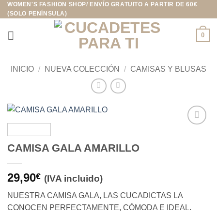
WOMEN'S FASHION SHOP/ ENVÍO GRATUITO A PARTIR DE 60€
Saltar
(SOLO PENÍNSULA)
al
contenido
0
INICIO
/
NUEVA COLECCIÓN
/
CAMISAS Y BLUSAS
Añadir
a la
CAMISA GALA AMARILLO
lista de
deseos
29,90
€
(IVA incluido)
NUESTRA CAMISA GALA, LAS CUCADICTAS LA
CONOCEN PERFECTAMENTE, CÓMODA E IDEAL.