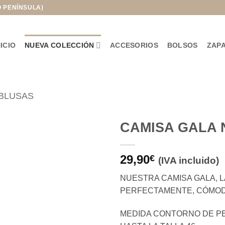
O PENÍNSULA)
NICIO
NUEVA COLECCIÓN
ACCESORIOS
BOLSOS
ZAP
 BLUSAS
CAMISA GALA
Añadir
29,90
a la
€
(IVA incluido)
lista de
deseos
NUESTRA CAMISA GALA, 
PERFECTAMENTE, CÓMODA
MEDIDA CONTORNO DE PE