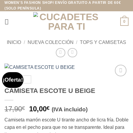
WOMEN'S FASHION SHOP/ ENVÍO GRATUITO A PARTIR DE 60€
Saltar
(SOLO PENÍNSULA)
al
contenido
0
INICIO
/
NUEVA COLECCIÓN
/
TOPS Y CAMISETAS
¡Oferta!
Añadir
a la
CAMISETA ESCOTE U BEIGE
lista de
deseos
El
El
17,90
10,00
€
€
(IVA incluido)
precio
precio
Camiseta marrón escote U tirante ancho de licra fría. Doble
original
actual
capa en el pecho para que no se transparente. Ideal para
era:
es: