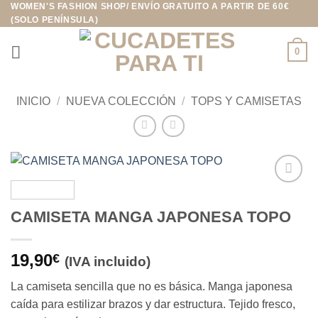
WOMEN'S FASHION SHOP/ ENVÍO GRATUITO A PARTIR DE 60€
Saltar
(SOLO PENÍNSULA)
al
contenido
0
INICIO
/
NUEVA COLECCIÓN
/
TOPS Y CAMISETAS
Añadir
a la
CAMISETA MANGA JAPONESA TOPO
lista de
deseos
19,90
€
(IVA incluido)
La camiseta sencilla que no es básica. Manga japonesa
caída para estilizar brazos y dar estructura. Tejido fresco,