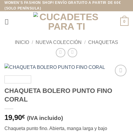
WOMEN'S FASHION SHOP/ ENVÍO GRATUITO A PARTIR DE 60€
Saltar
(SOLO PENÍNSULA)
al
contenido
0
INICIO
/
NUEVA COLECCIÓN
/
CHAQUETAS
Añadir
a la
CHAQUETA BOLERO PUNTO FINO
lista de
CORAL
deseos
19,90
€
(IVA incluido)
Chaqueta punto fino. Abierta, manga larga y bajo