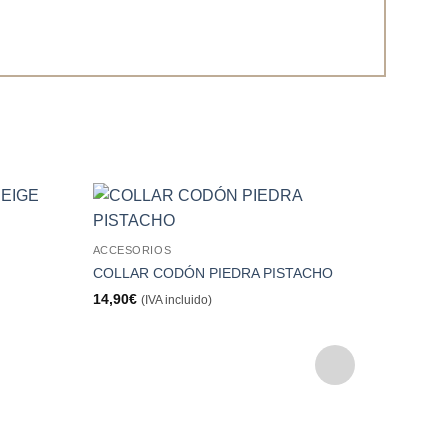
Añadir
Añadir
ACCESORIOS
a la
a la
lista de
lista de
COLLAR CODÓN PIEDRA PISTACHO
deseos
deseos
14,90
€
(IVA incluido)