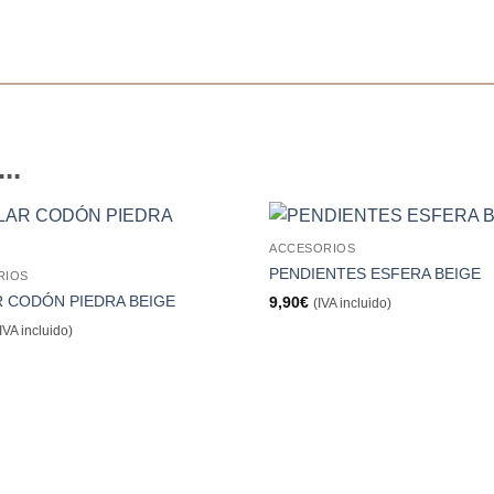
..
ACCESORIOS
Añadir
PENDIENTES ESFERA BEIGE
RIOS
a la
lista de
 CODÓN PIEDRA BEIGE
9,90
€
(IVA incluido)
deseos
(IVA incluido)