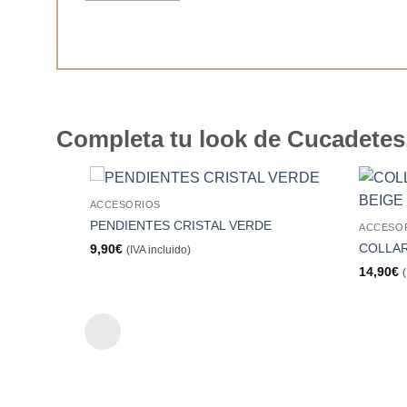
Completa tu look de Cucadetes.
ACCESORIOS
Añadir
PENDIENTES CRISTAL VERDE
ACCESO
a la
lista de
COLLAR
9,90
€
(IVA incluido)
deseos
14,90
€