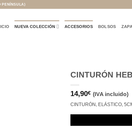
O PENÍNSULA)
NICIO
NUEVA COLECCIÓN
ACCESORIOS
BOLSOS
ZAP
CINTURÓN HEB
Añadir
14,90
a la
€
(IVA incluido)
lista de
deseos
CINTURÓN, ELÁSTICO, 5