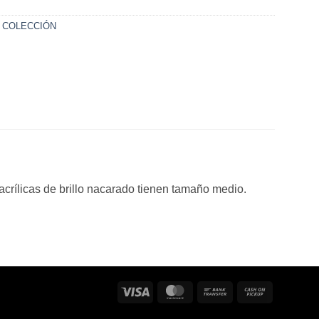
 COLECCIÓN
 acrílicas de brillo nacarado tienen tamaño medio.
Visa
MasterCard
Bank
Cash
Transfer
on