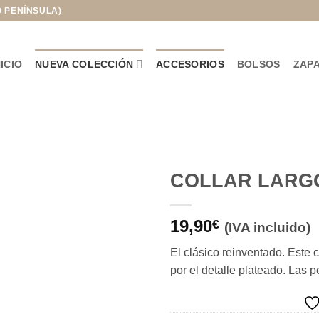
O PENÍNSULA)
NICIO
NUEVA COLECCIÓN
ACCESORIOS
BOLSOS
ZAP
COLLAR LARG
Añadir
19,90
a la
€
(IVA incluido)
lista de
deseos
El clásico reinventado. Este c
por el detalle plateado. Las 