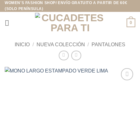
WOMEN'S FASHION SHOP/ ENVÍO GRATUITO A PARTIR DE 60€
Saltar
(SOLO PENÍNSULA)
al
contenido
0
INICIO
/
NUEVA COLECCIÓN
/
PANTALONES
Añadir
a la
lista de
deseos