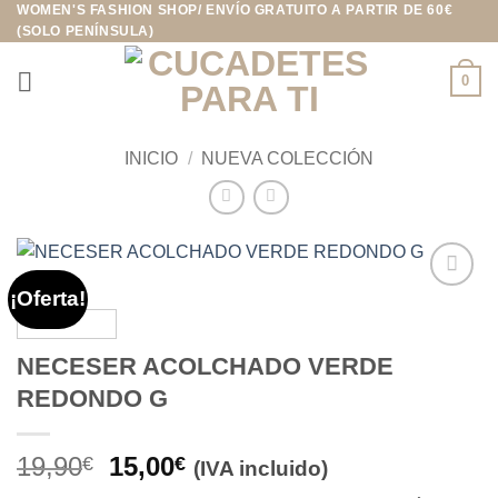
WOMEN'S FASHION SHOP/ ENVÍO GRATUITO A PARTIR DE 60€
Saltar
(SOLO PENÍNSULA)
al
contenido
0
INICIO
/
NUEVA COLECCIÓN
¡Oferta!
Añadir
a la
lista de
NECESER ACOLCHADO VERDE
deseos
REDONDO G
El
El
19,90
15,00
€
€
(IVA incluido)
precio
precio