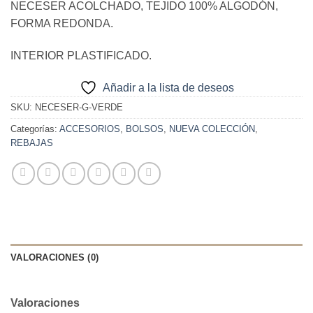
NECESER ACOLCHADO, TEJIDO 100% ALGODÓN,
original
actual
FORMA REDONDA.
era:
es:
19,90€.
15,00€.
INTERIOR PLASTIFICADO.
Añadir a la lista de deseos
SKU:
NECESER-G-VERDE
Categorías:
ACCESORIOS
,
BOLSOS
,
NUEVA COLECCIÓN
,
REBAJAS
VALORACIONES (0)
Valoraciones