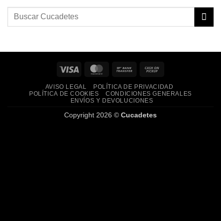
Visa
MasterCard
Bank
Cash
Transfer
on
AVISO LEGAL
POLÍTICA DE PRIVACIDAD
Pickup
POLÍTICA DE COOKIES
CONDICIONES GENERALES
ENVÍOS Y DEVOLUCIONES
Copyright 2026 ©
Cucadetes