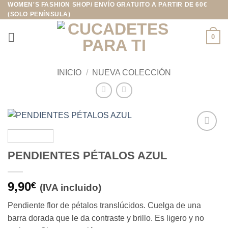
WOMEN'S FASHION SHOP/ ENVÍO GRATUITO A PARTIR DE 60€
Saltar
(SOLO PENÍNSULA)
al
contenido
0
INICIO
/
NUEVA COLECCIÓN
Añadir
a la
PENDIENTES PÉTALOS AZUL
lista de
deseos
9,90
€
(IVA incluido)
Pendiente flor de pétalos translúcidos. Cuelga de una
barra dorada que le da contraste y brillo. Es ligero y no