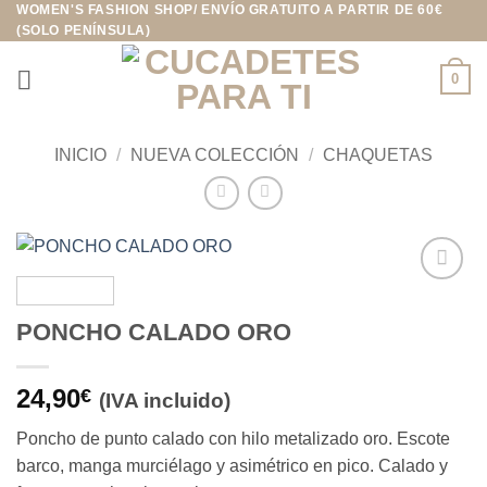
WOMEN'S FASHION SHOP/ ENVÍO GRATUITO A PARTIR DE 60€
Saltar
(SOLO PENÍNSULA)
al
contenido
0
INICIO
/
NUEVA COLECCIÓN
/
CHAQUETAS
Añadir
a la
PONCHO CALADO ORO
lista de
deseos
24,90
€
(IVA incluido)
Poncho de punto calado con hilo metalizado oro. Escote
barco, manga murciélago y asimétrico en pico. Calado y