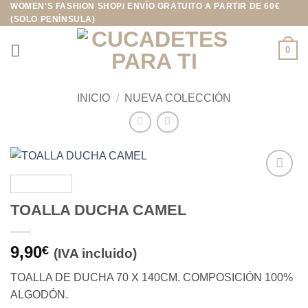
WOMEN'S FASHION SHOP/ ENVÍO GRATUITO A PARTIR DE 60€
Saltar
(SOLO PENÍNSULA)
al
contenido
0
INICIO
/
NUEVA COLECCIÓN
Añadir
a la
TOALLA DUCHA CAMEL
lista de
deseos
9,90
€
(IVA incluido)
TOALLA DE DUCHA 70 X 140CM. COMPOSICIÓN 100%
ALGODÓN.