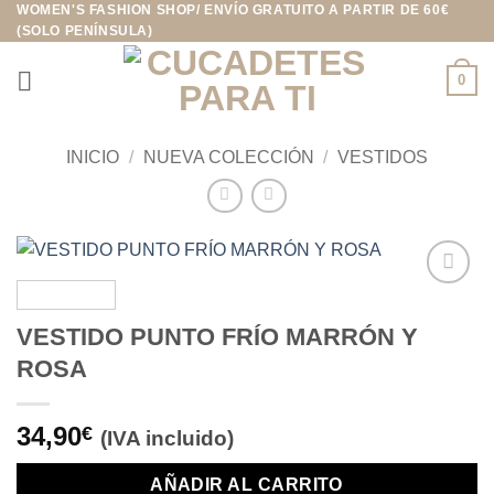
WOMEN'S FASHION SHOP/ ENVÍO GRATUITO A PARTIR DE 60€
Saltar
(SOLO PENÍNSULA)
al
contenido
0
INICIO
/
NUEVA COLECCIÓN
/
VESTIDOS
Añadir
a la
VESTIDO PUNTO FRÍO MARRÓN Y
lista de
ROSA
deseos
34,90
€
(IVA incluido)
AÑADIR AL CARRITO