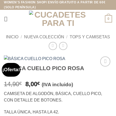
WOMEN'S FASHION SHOP/ ENVÍO GRATUITO A PARTIR DE 60€
Saltar
(SOLO PENÍNSULA)
al
contenido
0
INICIO
/
NUEVA COLECCIÓN
/
TOPS Y CAMISETAS
BÁSICA CUELLO PICO ROSA
¡Oferta!
Añadir
a la
lista de
El
El
14,90
8,00
€
€
(IVA incluido)
deseos
precio
precio
CAMISETA DE ALGODÓN, BÁSICA, CUELLO PICO,
original
actual
CON DETALLE DE BOTONES.
era:
es:
14,90€.
8,00€.
TALLA ÚNICA, HASTA LA 42.