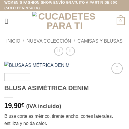
WOMEN'S FASHION SHOP/ ENVÍO GRATUITO A PARTIR DE 60€
Saltar
(SOLO PENÍNSULA)
al
contenido
0
INICIO
/
NUEVA COLECCIÓN
/
CAMISAS Y BLUSAS
Añadir
a la
BLUSA ASIMÉTRICA DENIM
lista de
deseos
19,90
€
(IVA incluido)
Blusa corte asimétrico, tirante ancho, cortes laterales,
estiliza y no da calor.