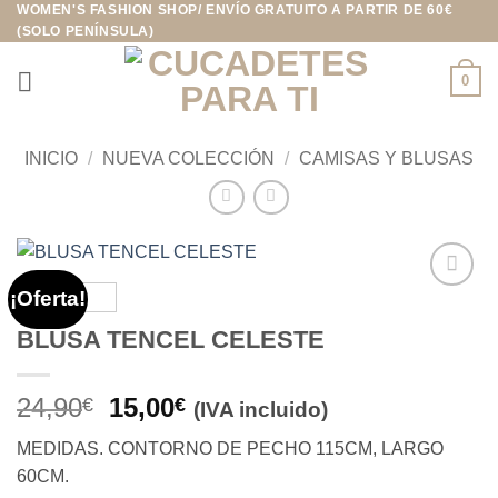
WOMEN'S FASHION SHOP/ ENVÍO GRATUITO A PARTIR DE 60€
Saltar
(SOLO PENÍNSULA)
al
contenido
0
INICIO
/
NUEVA COLECCIÓN
/
CAMISAS Y BLUSAS
¡Oferta!
Añadir
a la
BLUSA TENCEL CELESTE
lista de
deseos
El
El
24,90
15,00
€
€
(IVA incluido)
precio
precio
MEDIDAS. CONTORNO DE PECHO 115CM, LARGO
original
actual
60CM.
era:
es: