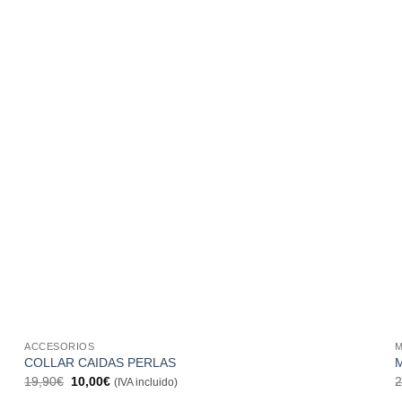
ACCESORIOS
COLLAR CAIDAS PERLAS
El
El
19,90
€
10,00
€
2
(IVA incluido)
precio
precio