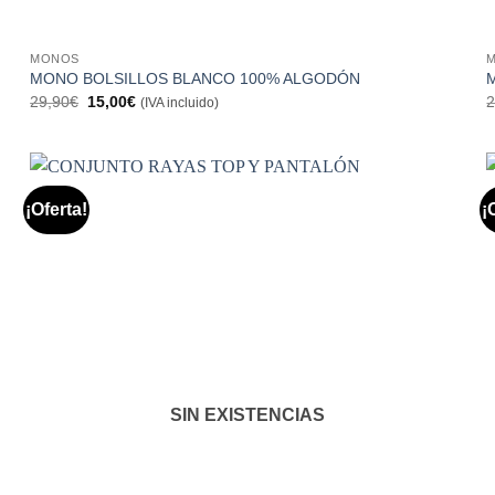
MONOS
MONO BOLSILLOS BLANCO 100% ALGODÓN
El
El
29,90
€
15,00
€
2
(IVA incluido)
precio
precio
original
actual
era:
es:
29,90€.
15,00€.
¡Oferta!
¡
Añadir
a la
lista de
deseos
SIN EXISTENCIAS