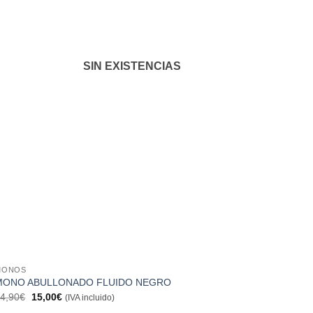
SIN EXISTENCIAS
MONOS
MONO ABULLONADO FLUIDO NEGRO
El
El
4,90
€
15,00
€
(IVA incluido)
precio
precio