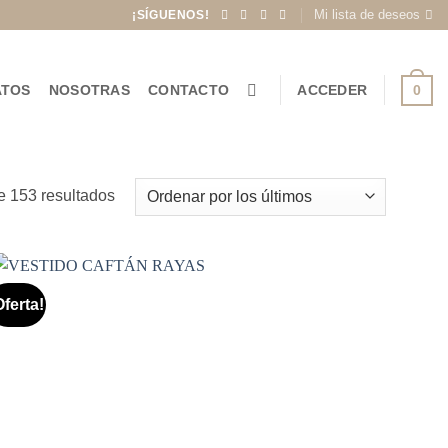
Mi lista de deseos
¡SÍGUENOS!
0
ATOS
NOSOTRAS
CONTACTO
ACCEDER
Ordenado
 153 resultados
por
los
últimos
Oferta!
Añadir
a la
lista de
deseos