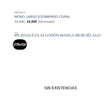
MONOS
MONO LARGO ESTAMPADO CORAL
El
El
24,90
€
15,00
€
(IVA incluido)
precio
precio
original
actual
era:
es:
24,90€.
15,00€.
¡Oferta!
Añadir
a la
lista de
deseos
SIN EXISTENCIAS