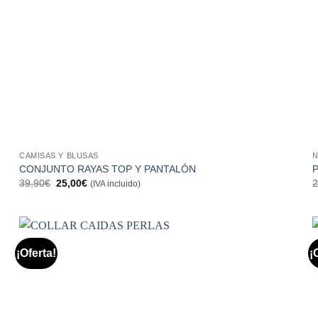
CAMISAS Y BLUSAS
N
CONJUNTO RAYAS TOP Y PANTALÓN
El
El
39,90
€
25,00
€
2
(IVA incluido)
precio
precio
original
actual
era:
es:
39,90€.
25,00€.
¡Oferta!
¡
Añadir
a la
lista de
deseos