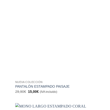
NUEVA COLECCIÓN
PANTALÓN ESTAMPADO PAISAJE
El
El
29,90
€
15,00
€
(IVA incluido)
precio
precio
original
actual
era:
es:
29,90€.
15,00€.