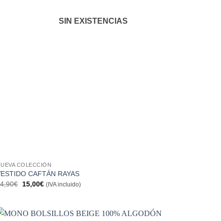
SIN EXISTENCIAS
UEVA COLECCIÓN
VESTIDO CAFTÁN RAYAS
El
El
4,90
€
15,00
€
(IVA incluido)
precio
precio
original
actual
era:
es:
34,90€.
15,00€.