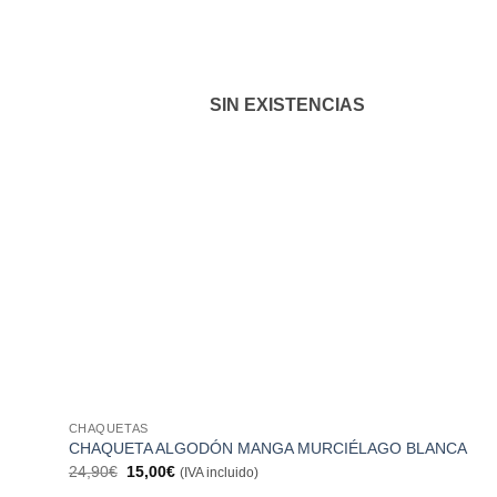
SIN EXISTENCIAS
CHAQUETAS
CHAQUETA ALGODÓN MANGA MURCIÉLAGO BLANCA
El
El
24,90
€
15,00
€
(IVA incluido)
precio
precio