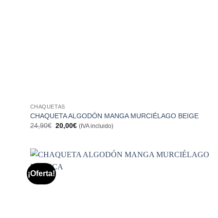
CHAQUETAS
CHAQUETA ALGODÓN MANGA MURCIÉLAGO BEIGE
El
El
24,90
€
20,00
€
(IVA incluido)
precio
precio
original
actual
era:
es:
24,90€.
20,00€.
¡Oferta!
Añadir
a la
lista de
deseos