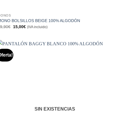
MONOS
MONO BOLSILLOS BEIGE 100% ALGODÓN
El
El
9,90
€
15,00
€
(IVA incluido)
precio
precio
original
actual
era:
es:
29,90€.
15,00€.
Oferta!
Añadir
a la
lista de
deseos
SIN EXISTENCIAS