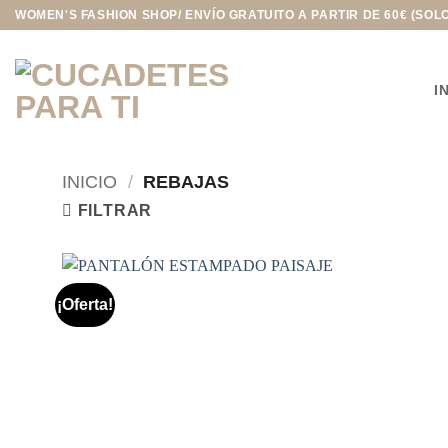
Saltar
WOMEN'S FASHION SHOP/ ENVÍO GRATUITO A PARTIR DE 60€ (SOL
al
contenido
I
INICIO
/
REBAJAS
FILTRAR
¡Oferta!
Añadir
a la
lista de
deseos