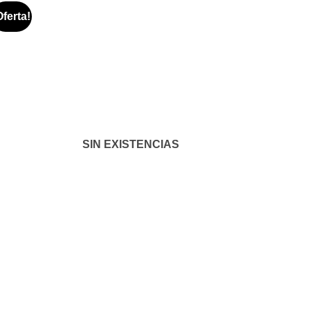
Oferta!
Añadir
a la
lista de
deseos
SIN EXISTENCIAS