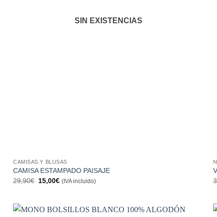
SIN EXISTENCIAS
CAMISAS Y BLUSAS
N
CAMISA ESTAMPADO PAISAJE
El
El
29,90
€
15,00
€
3
(IVA incluido)
precio
precio
original
actual
era:
es:
29,90€.
15,00€.