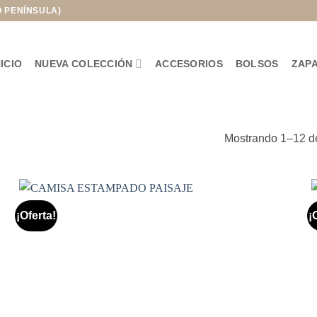
O PENÍNSULA)
NICIO
NUEVA COLECCIÓN
ACCESORIOS
BOLSOS
ZAP
Mostrando 1–12 de
¡Oferta!
¡
Añadir
a la
lista de
deseos