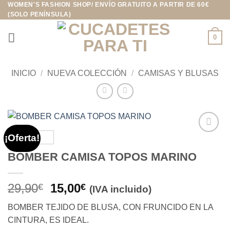
WOMEN'S FASHION SHOP/ ENVÍO GRATUITO A PARTIR DE 60€
Saltar
(SOLO PENÍNSULA)
al
contenido
0
INICIO
/
NUEVA COLECCIÓN
/
CAMISAS Y BLUSAS
¡Oferta!
Añadir
a la
BOMBER CAMISA TOPOS MARINO
lista de
deseos
El
El
29,90
15,00
€
€
(IVA incluido)
precio
precio
BOMBER TEJIDO DE BLUSA, CON FRUNCIDO EN LA
original
actual
CINTURA, ES IDEAL.
era:
es: