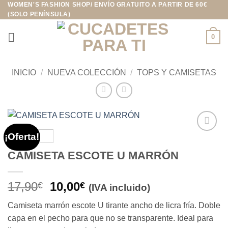
WOMEN'S FASHION SHOP/ ENVÍO GRATUITO A PARTIR DE 60€
Saltar
(SOLO PENÍNSULA)
al
contenido
0
INICIO
/
NUEVA COLECCIÓN
/
TOPS Y CAMISETAS
¡Oferta!
Añadir
a la
CAMISETA ESCOTE U MARRÓN
lista de
deseos
El
El
17,90
10,00
€
€
(IVA incluido)
precio
precio
Camiseta marrón escote U tirante ancho de licra fría. Doble
original
actual
capa en el pecho para que no se transparente. Ideal para
era:
es: