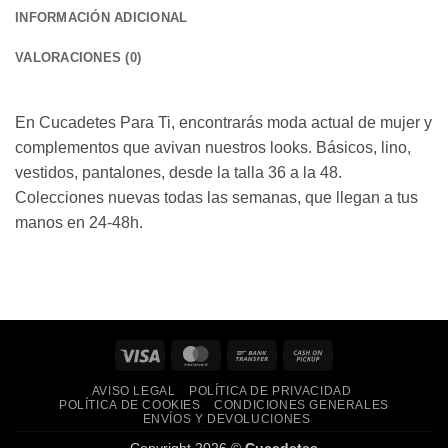
INFORMACIÓN ADICIONAL
VALORACIONES (0)
En Cucadetes Para Ti, encontrarás moda actual de mujer y
complementos que avivan nuestros looks. Básicos, lino,
vestidos, pantalones, desde la talla 36 a la 48.
Colecciones nuevas todas las semanas, que llegan a tus
manos en 24-48h.
Visa
MasterCard
Bank
Cash
Transfer
on
AVISO LEGAL
POLÍTICA DE PRIVACIDAD
Pickup
POLÍTICA DE COOKIES
CONDICIONES GENERALES
ENVÍOS Y DEVOLUCIONES
Copyright 2026 ©
Cucadetes