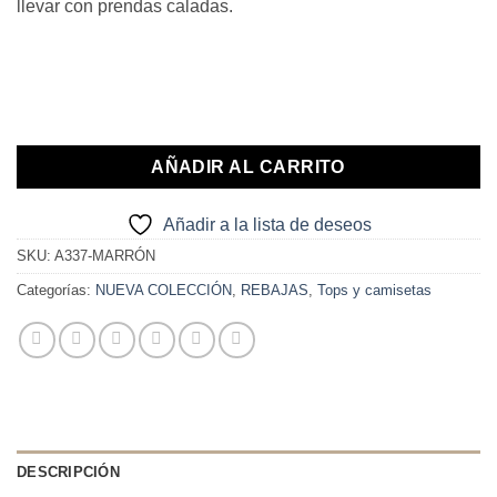
llevar con prendas caladas.
17,90€.
10,00€.
AÑADIR AL CARRITO
Añadir a la lista de deseos
SKU:
A337-MARRÓN
Categorías:
NUEVA COLECCIÓN
,
REBAJAS
,
Tops y camisetas
DESCRIPCIÓN