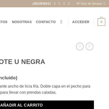
Mi lista de deseos
¡SÍGUENOS!
0
ATOS
NOSOTRAS
CONTACTO
ACCEDER
OTE U NEGRA
incluido)
io
nte ancho de licra fría. Doble capa en el pecho para
l
 para llevar con prendas caladas.
€.
AÑADIR AL CARRITO