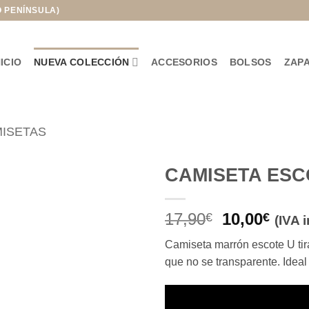
O PENÍNSULA)
NICIO
NUEVA COLECCIÓN
ACCESORIOS
BOLSOS
ZAP
MISETAS
CAMISETA ESC
Añadir
El
El
17,90
10,00
a la
€
€
(IVA 
lista de
precio
prec
deseos
Camiseta marrón escote U tira
original
actua
que no se transparente. Ideal
era:
es:
17,90€.
10,00