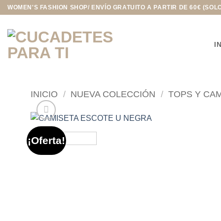
Saltar
WOMEN'S FASHION SHOP/ ENVÍO GRATUITO A PARTIR DE 60€ (SOL
al
contenido
I
INICIO
/
NUEVA COLECCIÓN
/
TOPS Y CA
¡Oferta!