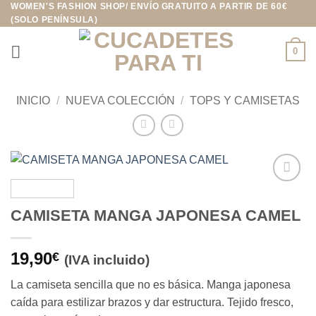
WOMEN'S FASHION SHOP/ ENVÍO GRATUITO A PARTIR DE 60€
Saltar
(SOLO PENÍNSULA)
al
contenido
0
INICIO
/
NUEVA COLECCIÓN
/
TOPS Y CAMISETAS
Añadir
a la
CAMISETA MANGA JAPONESA CAMEL
lista de
deseos
19,90
€
(IVA incluido)
La camiseta sencilla que no es básica. Manga japonesa
caída para estilizar brazos y dar estructura. Tejido fresco,