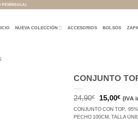
O PENÍNSULA)
NICIO
NUEVA COLECCIÓN
ACCESORIOS
BOLSOS
ZAP
S
CONJUNTO TO
Añadir
El
El
24,90
15,00
a la
€
€
(IVA 
lista de
precio
prec
deseos
CONJUNTO CON TOP, 95%
original
actua
PECHO 100CM, TALLA ÚNIC
era:
es:
24,90€.
15,00