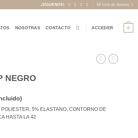
Mi lista de deseos
¡SÍGUENOS!
0
ATOS
NOSOTRAS
CONTACTO
ACCEDER
P NEGRO
incluido)
io
 POLIESTER, 5% ELASTANO, CONTORNO DE
l
A HASTA LA 42
€.