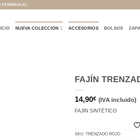
O PENÍNSULA)
NICIO
NUEVA COLECCIÓN
ACCESORIOS
BOLSOS
ZAP
FAJÍN TRENZA
Añadir
14,90
a la
€
(IVA incluido)
lista de
deseos
FAJÍN SINTÉTICO
SKU:
TRENZADO ROJO