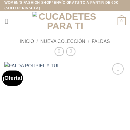
WOMEN'S FASHION SHOP/ ENVÍO GRATUITO A PARTIR DE 60€
Saltar
(SOLO PENÍNSULA)
al
contenido
0
INICIO
/
NUEVA COLECCIÓN
/
FALDAS
¡Oferta!
Añadir
a la
lista de
deseos