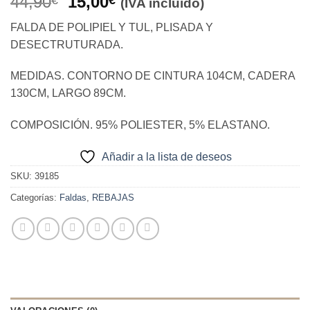
El
El
44,90
15,00
(IVA incluido)
precio
precio
FALDA DE POLIPIEL Y TUL, PLISADA Y
original
actual
DESECTRUTURADA.
era:
es:
44,90€.
15,00€.
MEDIDAS. CONTORNO DE CINTURA 104CM, CADERA
130CM, LARGO 89CM.
COMPOSICIÓN. 95% POLIESTER, 5% ELASTANO.
Añadir a la lista de deseos
SKU:
39185
Categorías:
Faldas
,
REBAJAS