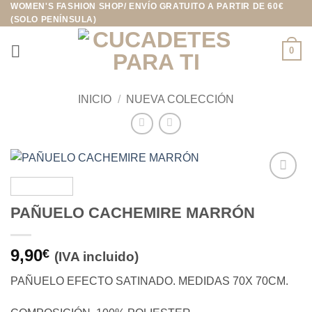
WOMEN'S FASHION SHOP/ ENVÍO GRATUITO A PARTIR DE 60€
Saltar
(SOLO PENÍNSULA)
al
contenido
0
INICIO
/
NUEVA COLECCIÓN
Añadir
a la
PAÑUELO CACHEMIRE MARRÓN
lista de
deseos
9,90
€
(IVA incluido)
PAÑUELO EFECTO SATINADO. MEDIDAS 70X 70CM.