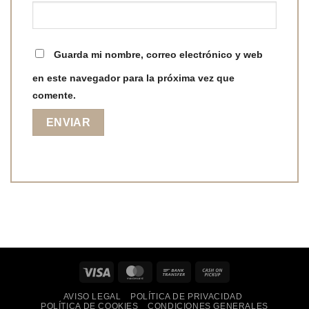
Guarda mi nombre, correo electrónico y web
en este navegador para la próxima vez que
comente.
Visa
MasterCard
Bank
Cash
Transfer
on
AVISO LEGAL
POLÍTICA DE PRIVACIDAD
Pickup
POLÍTICA DE COOKIES
CONDICIONES GENERALES