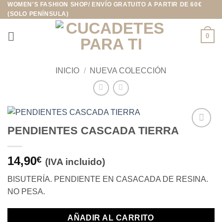
WOMEN'S FASHION SHOP/ ENVÍO GRATUITO A PARTIR DE 60€
Saltar
(SOLO PENÍNSULA)
al
contenido
0
INICIO
/
NUEVA COLECCIÓN
PENDIENTES CASCADA TIERRA
Añadir
a la
lista de
14,90
€
(IVA incluido)
deseos
BISUTERÍA. PENDIENTE EN CASACADA DE RESINA.
NO PESA.
AÑADIR AL CARRITO