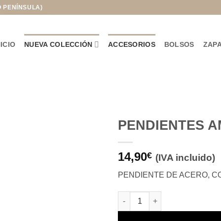
O PENÍNSULA)
NICIO
NUEVA COLECCIÓN
ACCESORIOS
BOLSOS
ZAP
PENDIENTES 
Añadir
14,90
a la
€
(IVA incluido)
lista de
deseos
PENDIENTE DE ACERO, C
PENDIENTES AMBAR cantidad