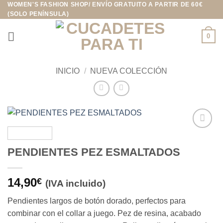
WOMEN'S FASHION SHOP/ ENVÍO GRATUITO A PARTIR DE 60€
Saltar
(SOLO PENÍNSULA)
al
contenido
0
INICIO
/
NUEVA COLECCIÓN
Añadir
a la
PENDIENTES PEZ ESMALTADOS
lista de
deseos
14,90
€
(IVA incluido)
Pendientes largos de botón dorado, perfectos para
combinar con el collar a juego. Pez de resina, acabado