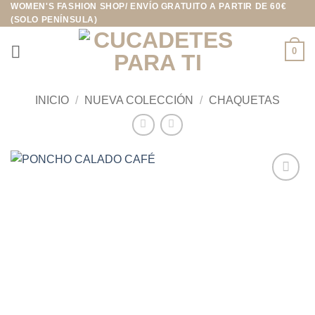
WOMEN'S FASHION SHOP/ ENVÍO GRATUITO A PARTIR DE 60€
Saltar
(SOLO PENÍNSULA)
al
contenido
0
INICIO
/
NUEVA COLECCIÓN
/
CHAQUETAS
Añadir
a la
lista de
deseos