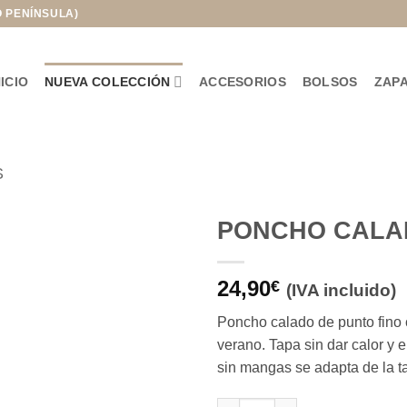
O PENÍNSULA)
NICIO
NUEVA COLECCIÓN
ACCESORIOS
BOLSOS
ZAP
S
PONCHO CALA
Añadir
24,90
a la
€
(IVA incluido)
lista de
deseos
Poncho calado de punto fino 
verano. Tapa sin dar calor y e
sin mangas se adapta de la ta
PONCHO CALADO CREMA cant