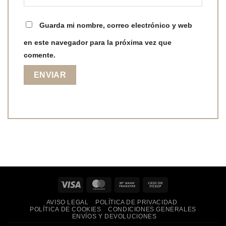
Guarda mi nombre, correo electrónico y web
en este navegador para la próxima vez que
comente.
Visa
MasterCard
Bank
Cash
Transfer
on
AVISO LEGAL
POLÍTICA DE PRIVACIDAD
Pickup
POLÍTICA DE COOKIES
CONDICIONES GENERALES
ENVÍOS Y DEVOLUCIONES