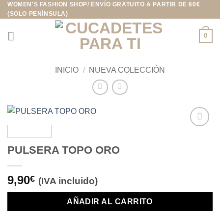
WOMEN'S FASHION SHOP/ ENVÍO GRATUITO A PARTIR DE 60€
Saltar
(SOLO PENÍNSULA)
al
contenido
0
INICIO
/
NUEVA COLECCIÓN
Añadir
a la
PULSERA TOPO ORO
lista de
deseos
9,90
€
(IVA incluido)
AÑADIR AL CARRITO