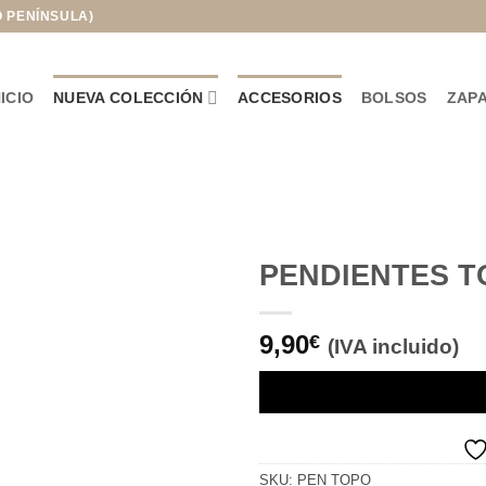
O PENÍNSULA)
NICIO
NUEVA COLECCIÓN
ACCESORIOS
BOLSOS
ZAP
PENDIENTES T
Añadir
9,90
a la
€
(IVA incluido)
lista de
deseos
SKU:
PEN TOPO