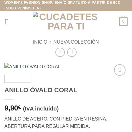
WOMEN'S FASHION SHOP/ ENVÍO GRATUITO A PARTIR DE 60€
Saltar
(SOLO PENÍNSULA)
al
contenido
0
INICIO
/
NUEVA COLECCIÓN
Añadir
a la
ANILLO ÓVALO CORAL
lista de
deseos
9,90
€
(IVA incluido)
ANILLO DE ACERO, CON PIEDRA EN RESINA,
ABERTURA PARA REGULAR MEDIDA.