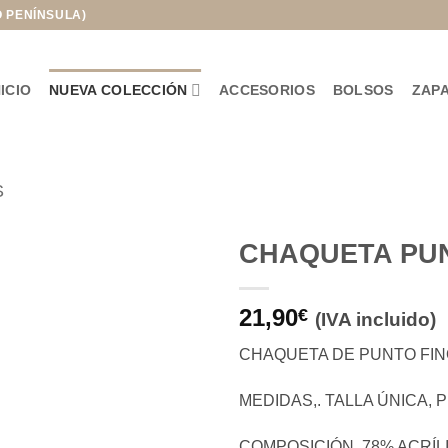
O PENÍNSULA)
NICIO
NUEVA COLECCIÓN
ACCESORIOS
BOLSOS
ZAP
S
CHAQUETA PUN
Añadir
21,90
a la
€
(IVA incluido)
lista de
deseos
CHAQUETA DE PUNTO FINO
MEDIDAS,. TALLA ÚNICA, 
COMPOSICIÓN. 78% ACRÍLI