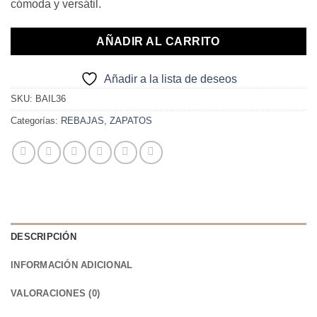
cómoda y versátil.
29,90€.
10,00€.
AÑADIR AL CARRITO
Añadir a la lista de deseos
SKU:
BAIL36
Categorías:
REBAJAS
,
ZAPATOS
DESCRIPCIÓN
INFORMACIÓN ADICIONAL
VALORACIONES (0)