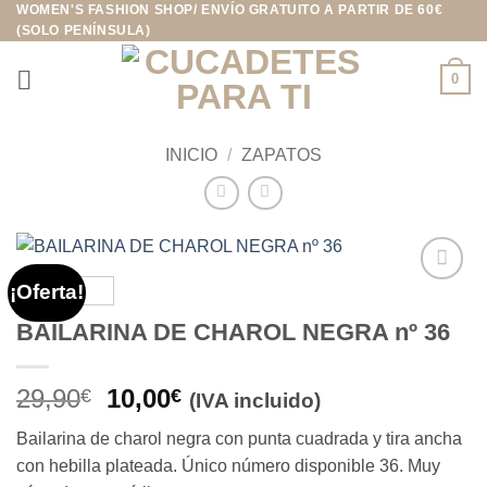
WOMEN'S FASHION SHOP/ ENVÍO GRATUITO A PARTIR DE 60€
Saltar
(SOLO PENÍNSULA)
al
contenido
0
INICIO
/
ZAPATOS
¡Oferta!
Añadir
a la
BAILARINA DE CHAROL NEGRA nº 36
lista de
deseos
El
El
29,90
10,00
€
€
(IVA incluido)
precio
precio
Bailarina de charol negra con punta cuadrada y tira ancha
original
actual
con hebilla plateada. Único número disponible 36. Muy
era:
es: