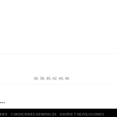
36, 38, 40, 42, 44, 46
..
KIES
CONDICIONES GENERALES
ENVÍOS Y DEVOLUCIONES