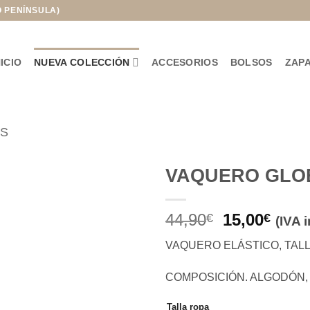
O PENÍNSULA)
NICIO
NUEVA COLECCIÓN
ACCESORIOS
BOLSOS
ZAP
ES
VAQUERO GLO
Añadir
El
El
44,90
15,00
a la
€
€
(IVA 
lista de
precio
prec
deseos
VAQUERO ELÁSTICO, TALL
original
actua
era:
es:
COMPOSICIÓN. ALGODÓN,
44,90€.
15,00
Talla ropa