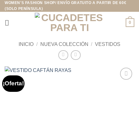
WOMEN'S FASHION SHOP/ ENVÍO GRATUITO A PARTIR DE 60€
Saltar
(SOLO PENÍNSULA)
al
contenido
0
INICIO
/
NUEVA COLECCIÓN
/
VESTIDOS
¡Oferta!
Añadir
a la
lista de
deseos