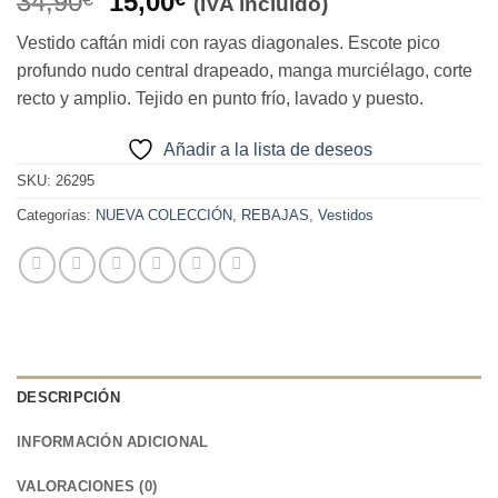
El
El
34,90
15,00
(IVA incluido)
precio
precio
Vestido caftán midi con rayas diagonales. Escote pico
original
actual
profundo nudo central drapeado, manga murciélago, corte
era:
es:
recto y amplio. Tejido en punto frío, lavado y puesto.
34,90€.
15,00€.
Añadir a la lista de deseos
SKU:
26295
Categorías:
NUEVA COLECCIÓN
,
REBAJAS
,
Vestidos
DESCRIPCIÓN
INFORMACIÓN ADICIONAL
VALORACIONES (0)