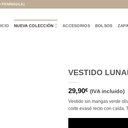
O PENÍNSULA)
NICIO
NUEVA COLECCIÓN
ACCESORIOS
BOLSOS
ZAP
VESTIDO LUNA
Añadir
29,90
a la
€
(IVA incluido)
lista de
deseos
Vestido sin mangas verde oli
corte evasé recto con caída. T