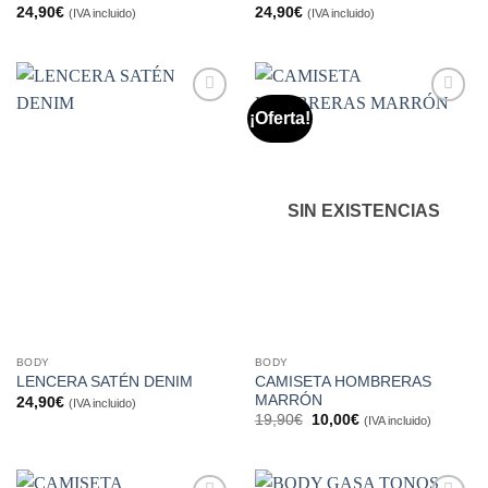
24,90
€
24,90
€
(IVA incluido)
(IVA incluido)
¡Oferta!
Añadir
Añadir
a la
a la
lista de
lista de
deseos
deseos
SIN EXISTENCIAS
BODY
BODY
CAMISETA HOMBRERAS
LENCERA SATÉN DENIM
MARRÓN
24,90
€
(IVA incluido)
El
El
19,90
€
10,00
€
(IVA incluido)
precio
precio
original
actual
era:
es:
19,90€.
10,00€.