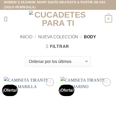
WOMEN'S FASHION SHOP/ ENVÍO GRATUITO A PARTIR DE 60€
Saltar
(SOLO PENÍNSULA)
al
contenido
0
INICIO
/
NUEVA COLECCIÓN
/
BODY
FILTRAR
¡Oferta!
¡Oferta!
Añadir
Añadir
a la
a la
lista de
lista de
deseos
deseos