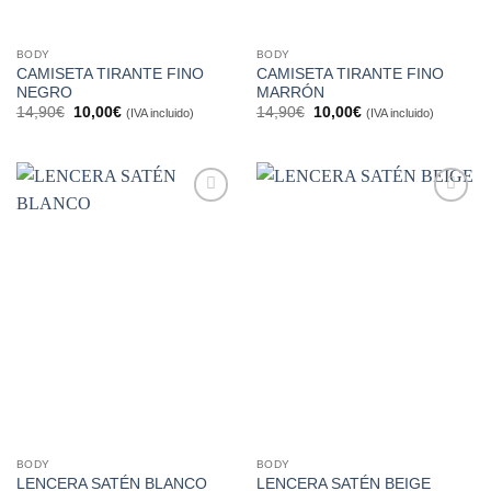
BODY
BODY
CAMISETA TIRANTE FINO
CAMISETA TIRANTE FINO
NEGRO
MARRÓN
El
El
El
El
14,90
€
10,00
€
14,90
€
10,00
€
(IVA incluido)
(IVA incluido)
precio
precio
precio
precio
original
actual
original
actual
era:
es:
era:
es:
14,90€.
10,00€.
14,90€.
10,00€.
Añadir
Añadir
a la
a la
lista de
lista de
deseos
deseos
BODY
BODY
LENCERA SATÉN BLANCO
LENCERA SATÉN BEIGE