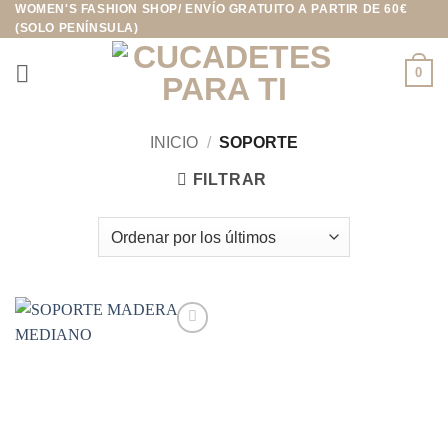
WOMEN'S FASHION SHOP/ ENVÍO GRATUITO A PARTIR DE 60€
Saltar
(SOLO PENÍNSULA)
al
contenido
0
INICIO
/
SOPORTE
FILTRAR
Añadir
a la
lista de
deseos