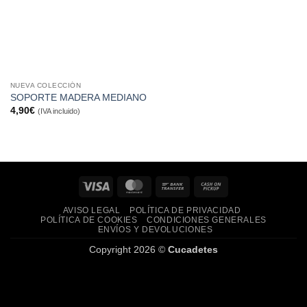
NUEVA COLECCIÓN
SOPORTE MADERA MEDIANO
4,90
€
(IVA incluido)
Visa
MasterCard
Bank
Cash
Transfer
on
AVISO LEGAL
POLÍTICA DE PRIVACIDAD
Pickup
POLÍTICA DE COOKIES
CONDICIONES GENERALES
ENVÍOS Y DEVOLUCIONES
Copyright 2026 ©
Cucadetes